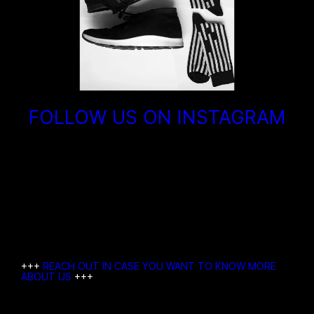
h
r
e
r
e
V
a
r
FOLLOW US ON INSTAGRAM
i
a
n
t
e
n
a
u
f
.
D
+++
REACH OUT IN CASE YOU WANT TO KNOW MORE
ABOUT US
+++
i
e
O