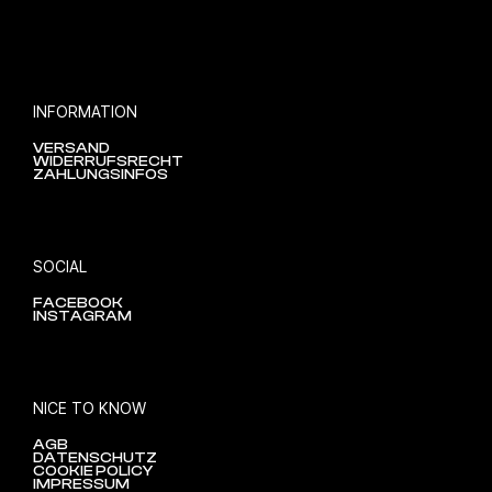
p
t
i
o
n
INFORMATION
e
VERSAND
n
WIDERRUFSRECHT
ZAHLUNGSINFOS
k
ö
n
n
SOCIAL
e
n
FACEBOOK
a
INSTAGRAM
u
f
d
NICE TO KNOW
e
r
AGB
P
DATENSCHUTZ
COOKIE POLICY
r
IMPRESSUM