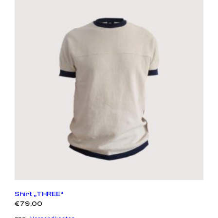
Shirt „THREE“
€
79,00